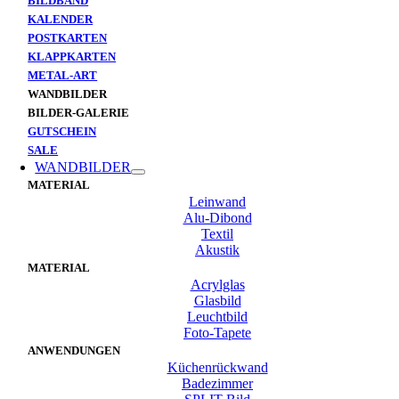
BILDBAND
KALENDER
POSTKARTEN
KLAPPKARTEN
METAL-ART
WANDBILDER
BILDER-GALERIE
GUTSCHEIN
SALE
WANDBILDER
MATERIAL
Leinwand
Alu-Dibond
Textil
Akustik
MATERIAL
Acrylglas
Glasbild
Leuchtbild
Foto-Tapete
ANWENDUNGEN
Küchenrückwand
Badezimmer