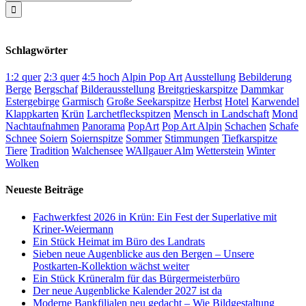
nach:
Schlagwörter
1:2 quer
2:3 quer
4:5 hoch
Alpin Pop Art
Ausstellung
Bebilderung
Berge
Bergschaf
Bilderausstellung
Breitgrieskarspitze
Dammkar
Estergebirge
Garmisch
Große Seekarspitze
Herbst
Hotel
Karwendel
Klappkarten
Krün
Larchetfleckspitzen
Mensch in Landschaft
Mond
Nachtaufnahmen
Panorama
PopArt
Pop Art Alpin
Schachen
Schafe
Schnee
Soiern
Soiernspitze
Sommer
Stimmungen
Tiefkarspitze
Tiere
Tradition
Walchensee
WAllgauer Alm
Wetterstein
Winter
Wolken
Neueste Beiträge
Fachwerkfest 2026 in Krün: Ein Fest der Superlative mit
Kriner-Weiermann
Ein Stück Heimat im Büro des Landrats
Sieben neue Augenblicke aus den Bergen – Unsere
Postkarten-Kollektion wächst weiter
Ein Stück Krüneralm für das Bürgermeisterbüro
Der neue Augenblicke Kalender 2027 ist da
Moderne Bankfilialen neu gedacht – Wie Bildgestaltung