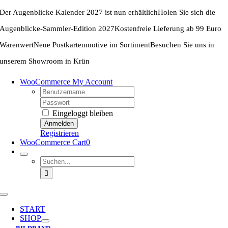
Zum
Der Augenblicke Kalender 2027 ist nun erhältlich
Holen Sie sich die
Inhalt
springen
Augenblicke-Sammler-Edition 2027
Kostenfreie Lieferung ab 99 Euro
Warenwert
Neue Postkartenmotive im Sortiment
Besuchen Sie uns in
unserem Showroom in Krün
WooCommerce My Account
Username:
Password:
Eingeloggt bleiben
Registrieren
WooCommerce Cart
0
Suche
nach:
Toggle
Navigation
START
SHOP