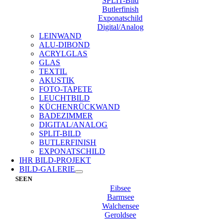
SPLIT-Bild
Butlerfinish
Exponatschild
Digital/Analog
LEINWAND
ALU-DIBOND
ACRYLGLAS
GLAS
TEXTIL
AKUSTIK
FOTO-TAPETE
LEUCHTBILD
KÜCHENRÜCKWAND
BADEZIMMER
DIGITAL/ANALOG
SPLIT-BILD
BUTLERFINISH
EXPONATSCHILD
IHR BILD-PROJEKT
BILD-GALERIE
SEEN
Eibsee
Barmsee
Walchensee
Geroldsee