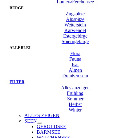
Lauter-/Ferchensee
BERGE
Zugspitze
Alpspitze
Wetterstein
Karwendel
Estergebirge
Soierngebirge
ALLERLEI
Flora
Fauna
Isar
Almen
Draußen sein
FILTER
Alles anzeigen
Frühling
Sommer
Herbst
Winter
ALLES ZEIGEN
SEEN
GEROLDSEE
BARMSEE
WALCHENSEE