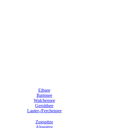
Eibsee
Barmsee
Walchensee
Geroldsee
Lauter-/Ferchensee
Zugspitze
Alpspitze