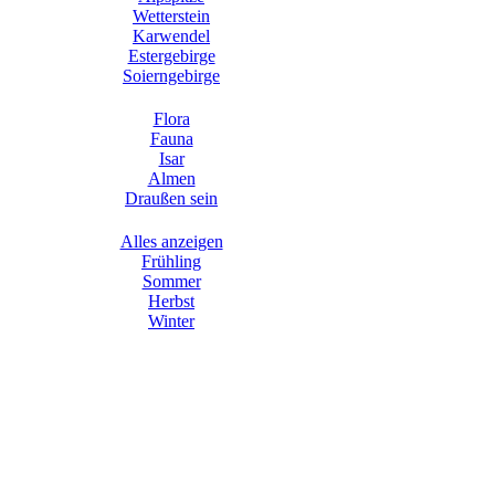
Wetterstein
Karwendel
Estergebirge
Soierngebirge
Flora
Fauna
Isar
Almen
Draußen sein
Alles anzeigen
Frühling
Sommer
Herbst
Winter