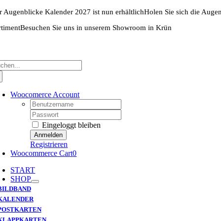
Zum
r Augenblicke Kalender 2027 ist nun erhältlich
Holen Sie sich die Auge
Inhalt
springen
rtiment
Besuchen Sie uns in unserem Showroom in Krün
che
ch:
Woocomerce Account
Username:
Password:
Eingeloggt bleiben
Registrieren
Woocommerce Cart
0
START
SHOP
BILDBAND
KALENDER
POSTKARTEN
KLAPPKARTEN