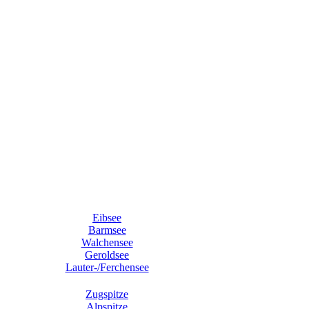
Eibsee
Barmsee
Walchensee
Geroldsee
Lauter-/Ferchensee
Zugspitze
Alpspitze