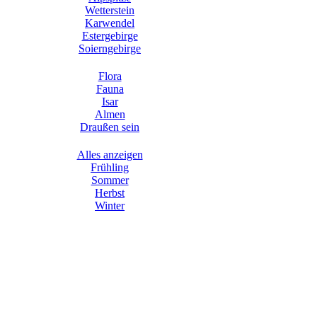
Wetterstein
Karwendel
Estergebirge
Soierngebirge
Flora
Fauna
Isar
Almen
Draußen sein
Alles anzeigen
Frühling
Sommer
Herbst
Winter