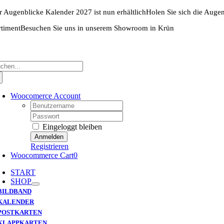
Zum
r Augenblicke Kalender 2027 ist nun erhältlich
Holen Sie sich die Auge
Inhalt
springen
rtiment
Besuchen Sie uns in unserem Showroom in Krün
che
ch:
Woocomerce Account
Username:
Password:
Eingeloggt bleiben
Registrieren
Woocommerce Cart
0
START
SHOP
BILDBAND
KALENDER
POSTKARTEN
KLAPPKARTEN