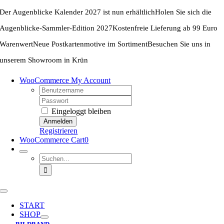
Zum
Der Augenblicke Kalender 2027 ist nun erhältlich
Holen Sie sich die
Inhalt
springen
Augenblicke-Sammler-Edition 2027
Kostenfreie Lieferung ab 99 Euro
Warenwert
Neue Postkartenmotive im Sortiment
Besuchen Sie uns in
unserem Showroom in Krün
WooCommerce My Account
Username:
Password:
Eingeloggt bleiben
Registrieren
WooCommerce Cart
0
Suche
nach:
Toggle
Navigation
START
SHOP