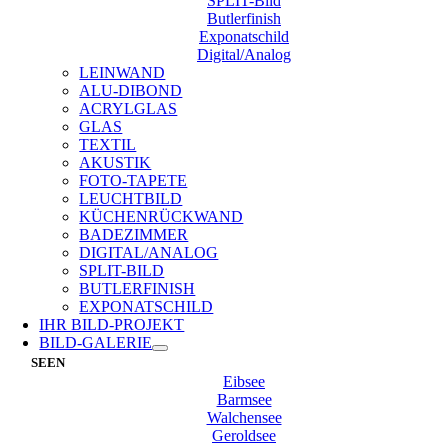
SPLIT-Bild
Butlerfinish
Exponatschild
Digital/Analog
LEINWAND
ALU-DIBOND
ACRYLGLAS
GLAS
TEXTIL
AKUSTIK
FOTO-TAPETE
LEUCHTBILD
KÜCHENRÜCKWAND
BADEZIMMER
DIGITAL/ANALOG
SPLIT-BILD
BUTLERFINISH
EXPONATSCHILD
IHR BILD-PROJEKT
BILD-GALERIE
SEEN
Eibsee
Barmsee
Walchensee
Geroldsee