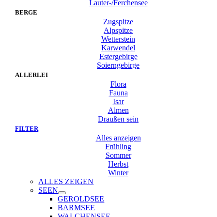
Lauter-/Ferchensee
BERGE
Zugspitze
Alpspitze
Wetterstein
Karwendel
Estergebirge
Soierngebirge
ALLERLEI
Flora
Fauna
Isar
Almen
Draußen sein
FILTER
Alles anzeigen
Frühling
Sommer
Herbst
Winter
ALLES ZEIGEN
SEEN
GEROLDSEE
BARMSEE
WALCHENSEE