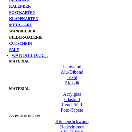
BILDBAND
KALENDER
POSTKARTEN
KLAPPKARTEN
METAL-ART
WANDBILDER
BILDER-GALERIE
GUTSCHEIN
SALE
WANDBILDER
MATERIAL
Leinwand
Alu-Dibond
Textil
Akustik
MATERIAL
Acrylglas
Glasbild
Leuchtbild
Foto-Tapete
ANWENDUNGEN
Küchenrückwand
Badezimmer