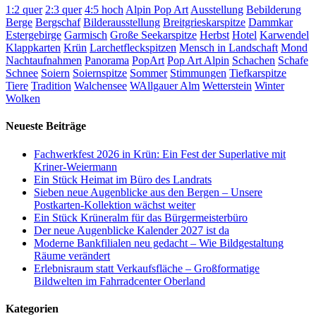
1:2 quer
2:3 quer
4:5 hoch
Alpin Pop Art
Ausstellung
Bebilderung
Berge
Bergschaf
Bilderausstellung
Breitgrieskarspitze
Dammkar
Estergebirge
Garmisch
Große Seekarspitze
Herbst
Hotel
Karwendel
Klappkarten
Krün
Larchetfleckspitzen
Mensch in Landschaft
Mond
Nachtaufnahmen
Panorama
PopArt
Pop Art Alpin
Schachen
Schafe
Schnee
Soiern
Soiernspitze
Sommer
Stimmungen
Tiefkarspitze
Tiere
Tradition
Walchensee
WAllgauer Alm
Wetterstein
Winter
Wolken
Neueste Beiträge
Fachwerkfest 2026 in Krün: Ein Fest der Superlative mit
Kriner-Weiermann
Ein Stück Heimat im Büro des Landrats
Sieben neue Augenblicke aus den Bergen – Unsere
Postkarten-Kollektion wächst weiter
Ein Stück Krüneralm für das Bürgermeisterbüro
Der neue Augenblicke Kalender 2027 ist da
Moderne Bankfilialen neu gedacht – Wie Bildgestaltung
Räume verändert
Erlebnisraum statt Verkaufsfläche – Großformatige
Bildwelten im Fahrradcenter Oberland
Kategorien