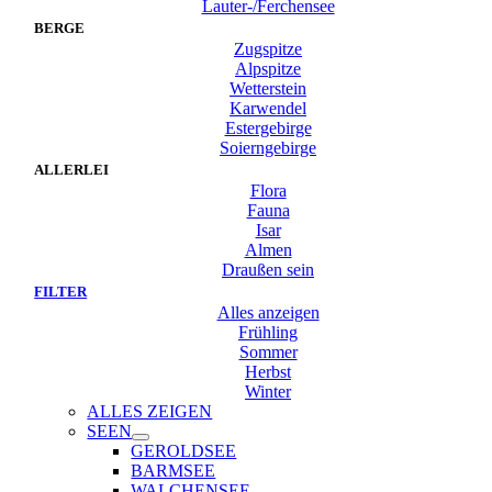
Lauter-/Ferchensee
BERGE
Zugspitze
Alpspitze
Wetterstein
Karwendel
Estergebirge
Soierngebirge
ALLERLEI
Flora
Fauna
Isar
Almen
Draußen sein
FILTER
Alles anzeigen
Frühling
Sommer
Herbst
Winter
ALLES ZEIGEN
SEEN
GEROLDSEE
BARMSEE
WALCHENSEE