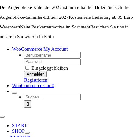
Zum
Der Augenblicke Kalender 2027 ist nun erhältlich
Holen Sie sich die
Inhalt
springen
Augenblicke-Sammler-Edition 2027
Kostenfreie Lieferung ab 99 Euro
Warenwert
Neue Postkartenmotive im Sortiment
Besuchen Sie uns in
unserem Showroom in Krün
WooCommerce My Account
Username:
Password:
Eingeloggt bleiben
Registrieren
WooCommerce Cart
0
Suche
nach:
Toggle
Navigation
START
SHOP