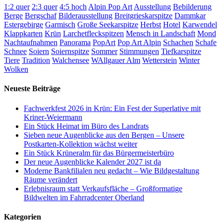
1:2 quer
2:3 quer
4:5 hoch
Alpin Pop Art
Ausstellung
Bebilderung
Berge
Bergschaf
Bilderausstellung
Breitgrieskarspitze
Dammkar
Estergebirge
Garmisch
Große Seekarspitze
Herbst
Hotel
Karwendel
Klappkarten
Krün
Larchetfleckspitzen
Mensch in Landschaft
Mond
Nachtaufnahmen
Panorama
PopArt
Pop Art Alpin
Schachen
Schafe
Schnee
Soiern
Soiernspitze
Sommer
Stimmungen
Tiefkarspitze
Tiere
Tradition
Walchensee
WAllgauer Alm
Wetterstein
Winter
Wolken
Neueste Beiträge
Fachwerkfest 2026 in Krün: Ein Fest der Superlative mit
Kriner-Weiermann
Ein Stück Heimat im Büro des Landrats
Sieben neue Augenblicke aus den Bergen – Unsere
Postkarten-Kollektion wächst weiter
Ein Stück Krüneralm für das Bürgermeisterbüro
Der neue Augenblicke Kalender 2027 ist da
Moderne Bankfilialen neu gedacht – Wie Bildgestaltung
Räume verändert
Erlebnisraum statt Verkaufsfläche – Großformatige
Bildwelten im Fahrradcenter Oberland
Kategorien