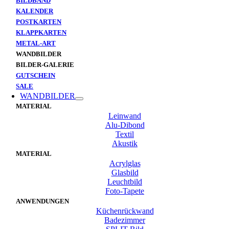
BILDBAND
KALENDER
POSTKARTEN
KLAPPKARTEN
METAL-ART
WANDBILDER
BILDER-GALERIE
GUTSCHEIN
SALE
WANDBILDER
MATERIAL
Leinwand
Alu-Dibond
Textil
Akustik
MATERIAL
Acrylglas
Glasbild
Leuchtbild
Foto-Tapete
ANWENDUNGEN
Küchenrückwand
Badezimmer