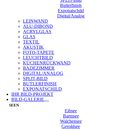
SPLIT-Bild
Butlerfinish
Exponatschild
Digital/Analog
LEINWAND
ALU-DIBOND
ACRYLGLAS
GLAS
TEXTIL
AKUSTIK
FOTO-TAPETE
LEUCHTBILD
KÜCHENRÜCKWAND
BADEZIMMER
DIGITAL/ANALOG
SPLIT-BILD
BUTLERFINISH
EXPONATSCHILD
IHR BILD-PROJEKT
BILD-GALERIE
SEEN
Eibsee
Barmsee
Walchensee
Geroldsee