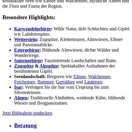
kristallklare Seen wie Eibsee und Walchensee, idyllische Almen und
die Flora und Fauna der Region.
Besondere Highlights:
Karwendelgebirge
:
Wilde Natur, tiefe Schluchten und Gipfel
wie Lalidererspitze.
Wetterstein
:
Zugspitze, Klettertouren, Almwiesen, Eibsee
und Panoramablicke.
Estergebirge
:
Blühende Almwiesen, dichte Wälder und
Wanderwege.
Soierngebirge
:
Faszinierende Landschaften und Ruhe.
Zugspitze
&
Alpspitze
:
Spektakuläre Aufnahmen der
berühmtesten Gipfel.
Seenlandschaft:
Bergseen wie
Eibsee
,
Walchensee
,
Ferchensee
,
Barmsee
,
Geroldsee
und
Lautersee
.
Isar
:
Verfolgen Sie die Isar vom Ursprung bis zum
Silvensteinsee.
Almen
:
Traditionelle Almhütten, weidende Kühe, blühende
Wiesen und Bergpanoramen.
Jetzt Bildgalerie entdecken
Beratung