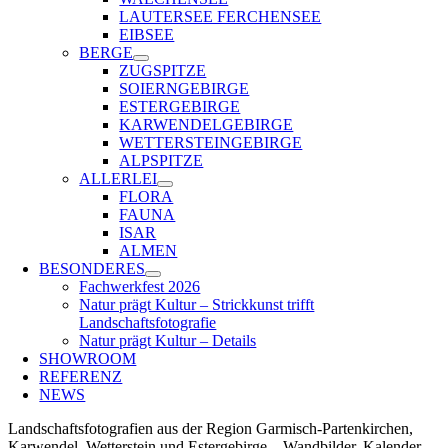
LAUTERSEE FERCHENSEE
EIBSEE
BERGE
ZUGSPITZE
SOIERNGEBIRGE
ESTERGEBIRGE
KARWENDELGEBIRGE
WETTERSTEINGEBIRGE
ALPSPITZE
ALLERLEI
FLORA
FAUNA
ISAR
ALMEN
BESONDERES
Fachwerkfest 2026
Natur prägt Kultur – Strickkunst trifft
Landschaftsfotografie
Natur prägt Kultur – Details
SHOWROOM
REFERENZ
NEWS
Landschaftsfotografien aus der Region Garmisch-Partenkirchen,
Karwendel, Wetterstein und Estergebirge – Wandbilder, Kalender,