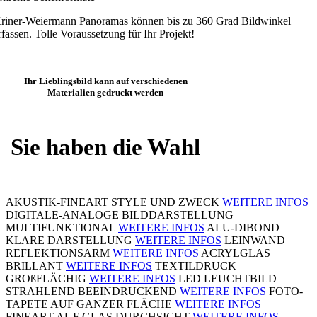
riner-Weiermann Panoramas können bis zu 360 Grad Bildwinkel
rfassen. Tolle Voraussetzung für Ihr Projekt!
Ihr Lieblingsbild kann auf verschiedenen
Materialien gedruckt werden
Sie haben die Wahl
AKUSTIK-FINEART
STYLE UND ZWECK
WEITERE INFOS
DIGITALE-ANALOGE BILDDARSTELLUNG
MULTIFUNKTIONAL
WEITERE INFOS
ALU-DIBOND
KLARE DARSTELLUNG
WEITERE INFOS
LEINWAND
REFLEKTIONSARM
WEITERE INFOS
ACRYLGLAS
BRILLANT
WEITERE INFOS
TEXTILDRUCK
GROßFLÄCHIG
WEITERE INFOS
LED LEUCHTBILD
STRAHLEND BEEINDRUCKEND
WEITERE INFOS
FOTO-
TAPETE
AUF GANZER FLÄCHE
WEITERE INFOS
FINEART AUF GLAS
DURCHSICHT
WEITERE INFOS