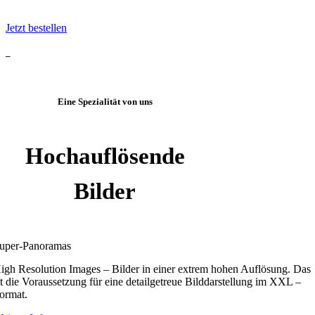
Jetzt bestellen
–
Eine Spezialität von uns
Hochauflösende
Bilder
uper-Panoramas
igh Resolution Images – Bilder in einer extrem hohen Auflösung. Das
st die Voraussetzung für eine detailgetreue Bilddarstellung im XXL –
ormat.