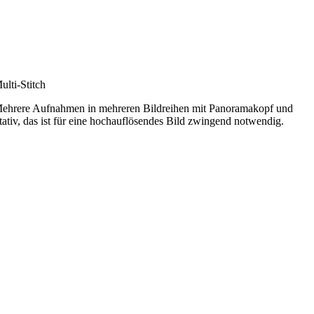
ulti-Stitch
ehrere Aufnahmen in mehreren Bildreihen mit Panoramakopf und
tativ, das ist für eine hochauflösendes Bild zwingend notwendig.