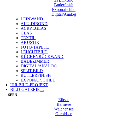
SPLIT-Bild
Butlerfinish
Exponatschild
Digital/Analog
LEINWAND
ALU-DIBOND
ACRYLGLAS
GLAS
TEXTIL
AKUSTIK
FOTO-TAPETE
LEUCHTBILD
KÜCHENRÜCKWAND
BADEZIMMER
DIGITAL/ANALOG
SPLIT-BILD
BUTLERFINISH
EXPONATSCHILD
IHR BILD-PROJEKT
BILD-GALERIE
SEEN
Eibsee
Barmsee
Walchensee
Geroldsee