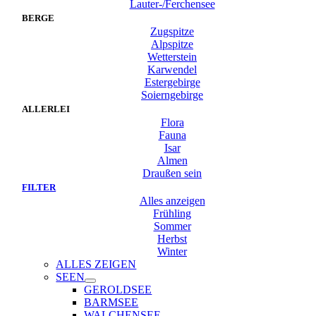
Lauter-/Ferchensee
BERGE
Zugspitze
Alpspitze
Wetterstein
Karwendel
Estergebirge
Soierngebirge
ALLERLEI
Flora
Fauna
Isar
Almen
Draußen sein
FILTER
Alles anzeigen
Frühling
Sommer
Herbst
Winter
ALLES ZEIGEN
SEEN
GEROLDSEE
BARMSEE
WALCHENSEE