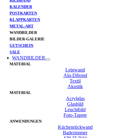
BILDBAND
KALENDER
POSTKARTEN
KLAPPKARTEN
METAL-ART
WANDBILDER
BILDER-GALERIE
GUTSCHEIN
SALE
WANDBILDER
MATERIAL
Leinwand
Alu-Dibond
Textil
Akustik
MATERIAL
Acrylglas
Glasbild
Leuchtbild
Foto-Tapete
ANWENDUNGEN
Küchenrückwand
Badezimmer