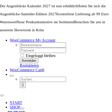
Zum
Der Augenblicke Kalender 2027 ist nun erhältlich
Holen Sie sich die
Inhalt
springen
Augenblicke-Sammler-Edition 2027
Kostenfreie Lieferung ab 99 Euro
Warenwert
Neue Postkartenmotive im Sortiment
Besuchen Sie uns in
unserem Showroom in Krün
WooCommerce My Account
Username:
Password:
Eingeloggt bleiben
Registrieren
WooCommerce Cart
0
Suche
nach:
Toggle
Navigation
START
SHOP