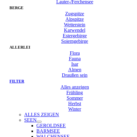
Lauter-/Ferchensee
BERGE
Zugspitze
Alpspitze
Wetterstein
Karwendel
Estergebirge
Soierngebirge
ALLERLEI
Flora
Fauna
Isar
Almen
Draußen sein
FILTER
Alles anzeigen
Frühling
Sommer
Herbst
Winter
ALLES ZEIGEN
SEEN
GEROLDSEE
BARMSEE
WALCHENSEE