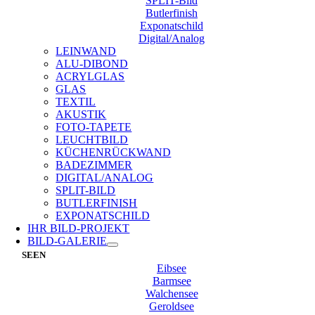
SPLIT-Bild
Butlerfinish
Exponatschild
Digital/Analog
LEINWAND
ALU-DIBOND
ACRYLGLAS
GLAS
TEXTIL
AKUSTIK
FOTO-TAPETE
LEUCHTBILD
KÜCHENRÜCKWAND
BADEZIMMER
DIGITAL/ANALOG
SPLIT-BILD
BUTLERFINISH
EXPONATSCHILD
IHR BILD-PROJEKT
BILD-GALERIE
SEEN
Eibsee
Barmsee
Walchensee
Geroldsee