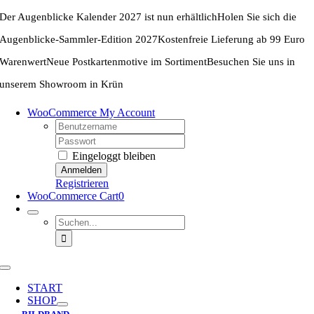
Zum
Der Augenblicke Kalender 2027 ist nun erhältlich
Holen Sie sich die
Inhalt
springen
Augenblicke-Sammler-Edition 2027
Kostenfreie Lieferung ab 99 Euro
Warenwert
Neue Postkartenmotive im Sortiment
Besuchen Sie uns in
unserem Showroom in Krün
WooCommerce My Account
Username:
Password:
Eingeloggt bleiben
Registrieren
WooCommerce Cart
0
Suche
nach:
Toggle
Navigation
START
SHOP