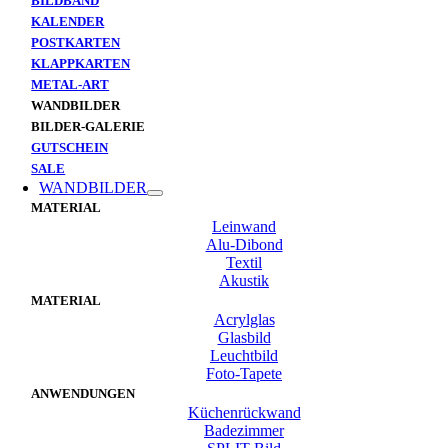
BILDBAND
KALENDER
POSTKARTEN
KLAPPKARTEN
METAL-ART
WANDBILDER
BILDER-GALERIE
GUTSCHEIN
SALE
WANDBILDER
MATERIAL
Leinwand
Alu-Dibond
Textil
Akustik
MATERIAL
Acrylglas
Glasbild
Leuchtbild
Foto-Tapete
ANWENDUNGEN
Küchenrückwand
Badezimmer