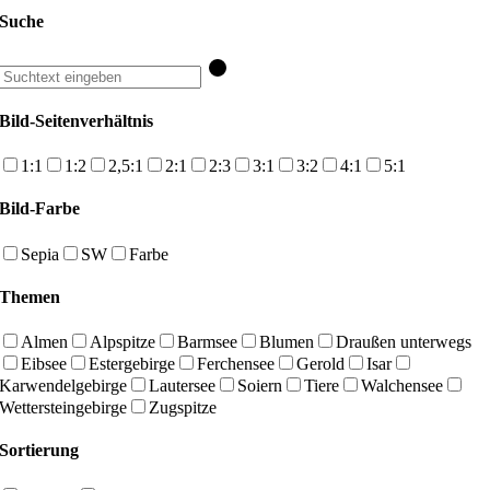
Suche
Bild-Seitenverhältnis
1:1
1:2
2,5:1
2:1
2:3
3:1
3:2
4:1
5:1
Bild-Farbe
Sepia
SW
Farbe
Themen
Almen
Alpspitze
Barmsee
Blumen
Draußen unterwegs
Eibsee
Estergebirge
Ferchensee
Gerold
Isar
Karwendelgebirge
Lautersee
Soiern
Tiere
Walchensee
Wettersteingebirge
Zugspitze
Sortierung