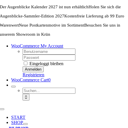
Zum
Der Augenblicke Kalender 2027 ist nun erhältlich
Holen Sie sich die
Inhalt
springen
Augenblicke-Sammler-Edition 2027
Kostenfreie Lieferung ab 99 Euro
Warenwert
Neue Postkartenmotive im Sortiment
Besuchen Sie uns in
unserem Showroom in Krün
WooCommerce My Account
Username:
Password:
Eingeloggt bleiben
Registrieren
WooCommerce Cart
0
Suche
nach:
Toggle
Navigation
START
SHOP