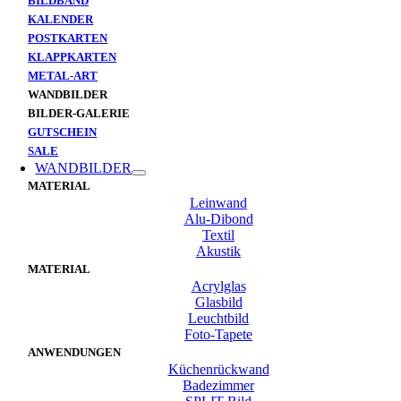
BILDBAND
KALENDER
POSTKARTEN
KLAPPKARTEN
METAL-ART
WANDBILDER
BILDER-GALERIE
GUTSCHEIN
SALE
WANDBILDER
MATERIAL
Leinwand
Alu-Dibond
Textil
Akustik
MATERIAL
Acrylglas
Glasbild
Leuchtbild
Foto-Tapete
ANWENDUNGEN
Küchenrückwand
Badezimmer