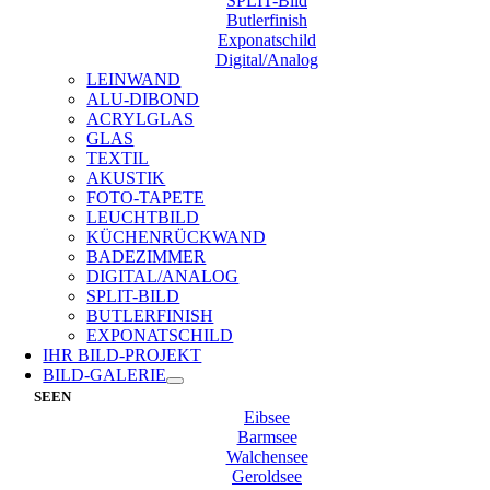
SPLIT-Bild
Butlerfinish
Exponatschild
Digital/Analog
LEINWAND
ALU-DIBOND
ACRYLGLAS
GLAS
TEXTIL
AKUSTIK
FOTO-TAPETE
LEUCHTBILD
KÜCHENRÜCKWAND
BADEZIMMER
DIGITAL/ANALOG
SPLIT-BILD
BUTLERFINISH
EXPONATSCHILD
IHR BILD-PROJEKT
BILD-GALERIE
SEEN
Eibsee
Barmsee
Walchensee
Geroldsee