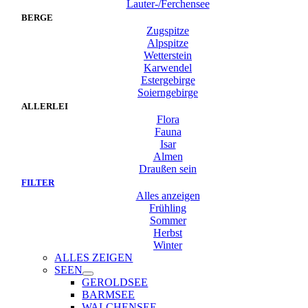
Lauter-/Ferchensee
BERGE
Zugspitze
Alpspitze
Wetterstein
Karwendel
Estergebirge
Soierngebirge
ALLERLEI
Flora
Fauna
Isar
Almen
Draußen sein
FILTER
Alles anzeigen
Frühling
Sommer
Herbst
Winter
ALLES ZEIGEN
SEEN
GEROLDSEE
BARMSEE
WALCHENSEE