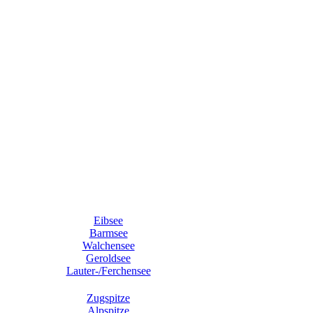
Eibsee
Barmsee
Walchensee
Geroldsee
Lauter-/Ferchensee
Zugspitze
Alpspitze