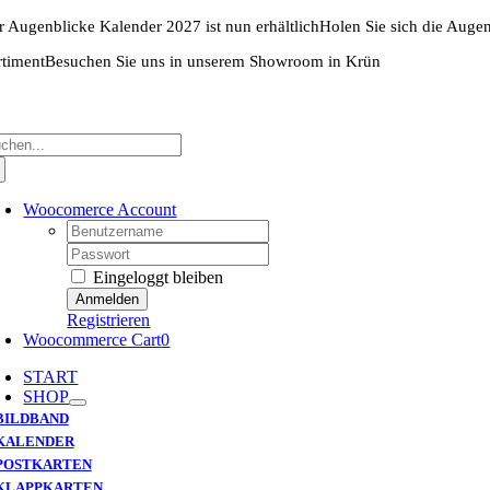
Zum
r Augenblicke Kalender 2027 ist nun erhältlich
Holen Sie sich die Auge
Inhalt
springen
rtiment
Besuchen Sie uns in unserem Showroom in Krün
che
ch:
Woocomerce Account
Username:
Password:
Eingeloggt bleiben
Registrieren
Woocommerce Cart
0
START
SHOP
BILDBAND
KALENDER
POSTKARTEN
KLAPPKARTEN