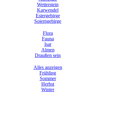
Wetterstein
Karwendel
Estergebirge
Soierngebirge
Flora
Fauna
Isar
Almen
Draußen sein
Alles anzeigen
Frühling
Sommer
Herbst
Winter