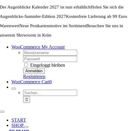
Zum
Der Augenblicke Kalender 2027 ist nun erhältlich
Holen Sie sich die
Inhalt
springen
Augenblicke-Sammler-Edition 2027
Kostenfreie Lieferung ab 99 Euro
Warenwert
Neue Postkartenmotive im Sortiment
Besuchen Sie uns in
unserem Showroom in Krün
WooCommerce My Account
Username:
Password:
Eingeloggt bleiben
Registrieren
WooCommerce Cart
0
Suche
nach:
Toggle
Navigation
START
SHOP