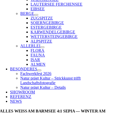
LAUTERSEE FERCHENSEE
EIBSEE
BERGE
ZUGSPITZE
SOIERNGEBIRGE
ESTERGEBIRGE
KARWENDELGEBIRGE
WETTERSTEINGEBIRGE
ALPSPITZE
ALLERLEI
FLORA
FAUNA
ISAR
ALMEN
BESONDERES
Fachwerkfest 2026
Natur prägt Kultur – Strickkunst trifft
Landschaftsfotografie
Natur prägt Kultur – Details
SHOWROOM
REFERENZ
NEWS
ALLES WEISS AM BARMSEE 4:1 SEPIA — WINTER AM B