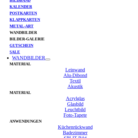
BILDBAND
KALENDER
POSTKARTEN
KLAPPKARTEN
METAL-ART
WANDBILDER
BILDER-GALERIE
GUTSCHEIN
SALE
WANDBILDER
MATERIAL
Leinwand
Alu-Dibond
Textil
Akustik
MATERIAL
Acrylglas
Glasbild
Leuchtbild
Foto-Tapete
ANWENDUNGEN
Küchenrückwand
Badezimmer