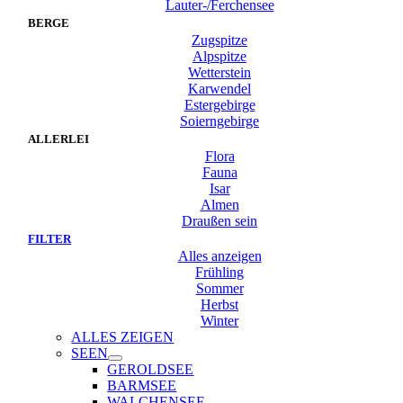
Lauter-/Ferchensee
BERGE
Zugspitze
Alpspitze
Wetterstein
Karwendel
Estergebirge
Soierngebirge
ALLERLEI
Flora
Fauna
Isar
Almen
Draußen sein
FILTER
Alles anzeigen
Frühling
Sommer
Herbst
Winter
ALLES ZEIGEN
SEEN
GEROLDSEE
BARMSEE
WALCHENSEE