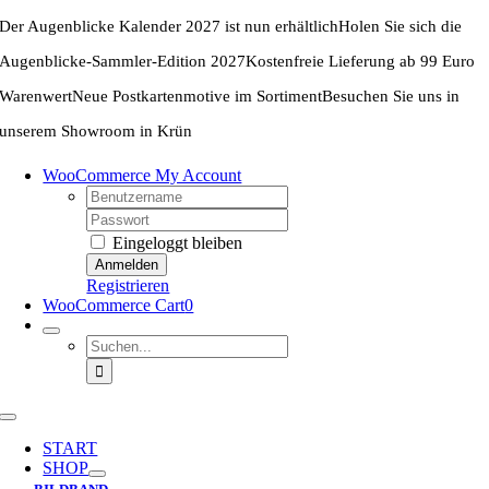
Zum
Der Augenblicke Kalender 2027 ist nun erhältlich
Holen Sie sich die
Inhalt
springen
Augenblicke-Sammler-Edition 2027
Kostenfreie Lieferung ab 99 Euro
Warenwert
Neue Postkartenmotive im Sortiment
Besuchen Sie uns in
unserem Showroom in Krün
WooCommerce My Account
Username:
Password:
Eingeloggt bleiben
Registrieren
WooCommerce Cart
0
Suche
nach:
Toggle
Navigation
START
SHOP