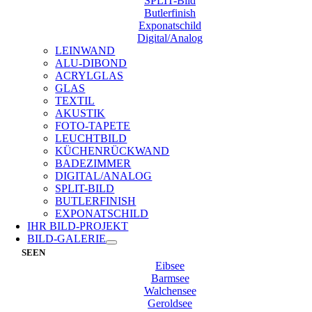
SPLIT-Bild
Butlerfinish
Exponatschild
Digital/Analog
LEINWAND
ALU-DIBOND
ACRYLGLAS
GLAS
TEXTIL
AKUSTIK
FOTO-TAPETE
LEUCHTBILD
KÜCHENRÜCKWAND
BADEZIMMER
DIGITAL/ANALOG
SPLIT-BILD
BUTLERFINISH
EXPONATSCHILD
IHR BILD-PROJEKT
BILD-GALERIE
SEEN
Eibsee
Barmsee
Walchensee
Geroldsee