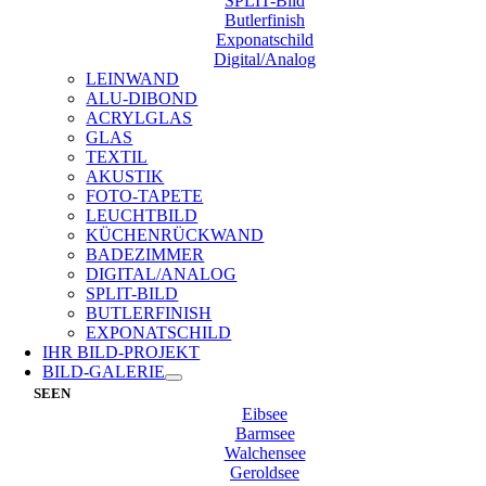
SPLIT-Bild
Butlerfinish
Exponatschild
Digital/Analog
LEINWAND
ALU-DIBOND
ACRYLGLAS
GLAS
TEXTIL
AKUSTIK
FOTO-TAPETE
LEUCHTBILD
KÜCHENRÜCKWAND
BADEZIMMER
DIGITAL/ANALOG
SPLIT-BILD
BUTLERFINISH
EXPONATSCHILD
IHR BILD-PROJEKT
BILD-GALERIE
SEEN
Eibsee
Barmsee
Walchensee
Geroldsee