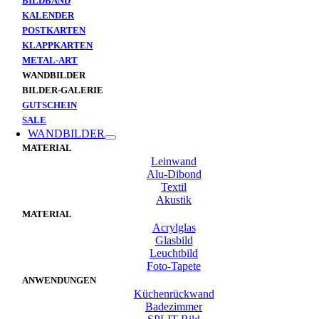
BILDBAND
KALENDER
POSTKARTEN
KLAPPKARTEN
METAL-ART
WANDBILDER
BILDER-GALERIE
GUTSCHEIN
SALE
WANDBILDER
MATERIAL
Leinwand
Alu-Dibond
Textil
Akustik
MATERIAL
Acrylglas
Glasbild
Leuchtbild
Foto-Tapete
ANWENDUNGEN
Küchenrückwand
Badezimmer