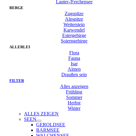
Lauter-/Ferchensee
BERGE
Zugspitze
Alpspitze
Wetterstein
Karwendel
Estergebirge
Soierngebirge
ALLERLEI
Flora
Fauna
Isar
Almen
Draußen sein
FILTER
Alles anzeigen
Frühling
Sommer
Herbst
Winter
ALLES ZEIGEN
SEEN
GEROLDSEE
BARMSEE
WALCHENSEE