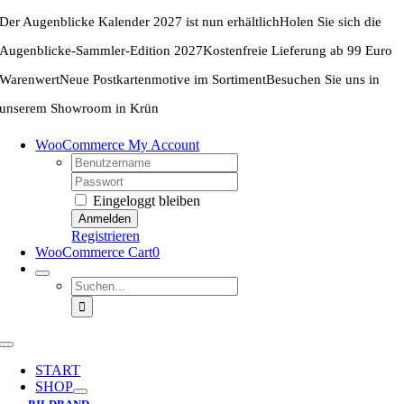
Zum
Der Augenblicke Kalender 2027 ist nun erhältlich
Holen Sie sich die
Inhalt
springen
Augenblicke-Sammler-Edition 2027
Kostenfreie Lieferung ab 99 Euro
Warenwert
Neue Postkartenmotive im Sortiment
Besuchen Sie uns in
unserem Showroom in Krün
WooCommerce My Account
Username:
Password:
Eingeloggt bleiben
Registrieren
WooCommerce Cart
0
Suche
nach:
Toggle
Navigation
START
SHOP