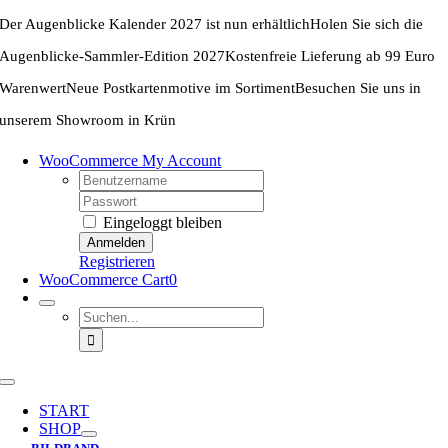
Zum
Der Augenblicke Kalender 2027 ist nun erhältlich
Holen Sie sich die
Inhalt
springen
Augenblicke-Sammler-Edition 2027
Kostenfreie Lieferung ab 99 Euro
Warenwert
Neue Postkartenmotive im Sortiment
Besuchen Sie uns in
unserem Showroom in Krün
WooCommerce My Account
Username:
Password:
Eingeloggt bleiben
Registrieren
WooCommerce Cart
0
Suche
nach:
Toggle
Navigation
START
SHOP