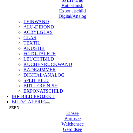
SPLIT-Bild
Butlerfinish
Exponatschild
Digital/Analog
LEINWAND
ALU-DIBOND
ACRYLGLAS
GLAS
TEXTIL
AKUSTIK
FOTO-TAPETE
LEUCHTBILD
KÜCHENRÜCKWAND
BADEZIMMER
DIGITAL/ANALOG
SPLIT-BILD
BUTLERFINISH
EXPONATSCHILD
IHR BILD-PROJEKT
BILD-GALERIE
SEEN
Eibsee
Barmsee
Walchensee
Geroldsee