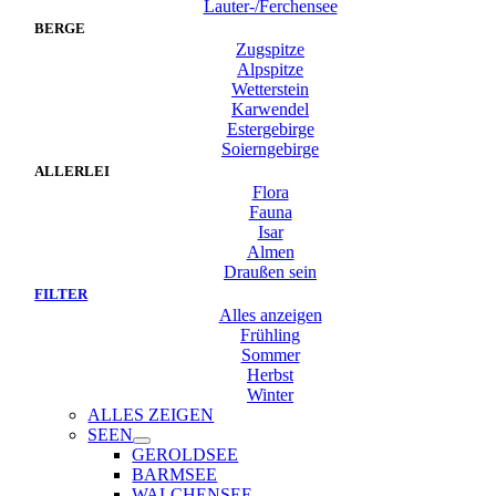
Lauter-/Ferchensee
BERGE
Zugspitze
Alpspitze
Wetterstein
Karwendel
Estergebirge
Soierngebirge
ALLERLEI
Flora
Fauna
Isar
Almen
Draußen sein
FILTER
Alles anzeigen
Frühling
Sommer
Herbst
Winter
ALLES ZEIGEN
SEEN
GEROLDSEE
BARMSEE
WALCHENSEE