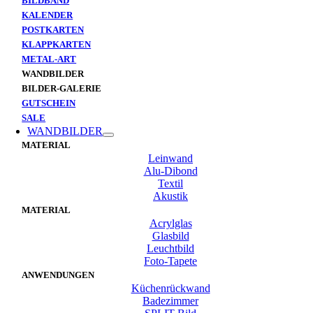
BILDBAND
KALENDER
POSTKARTEN
KLAPPKARTEN
METAL-ART
WANDBILDER
BILDER-GALERIE
GUTSCHEIN
SALE
WANDBILDER
MATERIAL
Leinwand
Alu-Dibond
Textil
Akustik
MATERIAL
Acrylglas
Glasbild
Leuchtbild
Foto-Tapete
ANWENDUNGEN
Küchenrückwand
Badezimmer