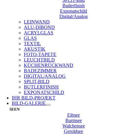
SPLIT-Bild
Butlerfinish
Exponatschild
Digital/Analog
LEINWAND
ALU-DIBOND
ACRYLGLAS
GLAS
TEXTIL
AKUSTIK
FOTO-TAPETE
LEUCHTBILD
KÜCHENRÜCKWAND
BADEZIMMER
DIGITAL/ANALOG
SPLIT-BILD
BUTLERFINISH
EXPONATSCHILD
IHR BILD-PROJEKT
BILD-GALERIE
SEEN
Eibsee
Barmsee
Walchensee
Geroldsee