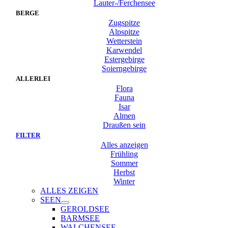
Lauter-/Ferchensee
BERGE
Zugspitze
Alpspitze
Wetterstein
Karwendel
Estergebirge
Soierngebirge
ALLERLEI
Flora
Fauna
Isar
Almen
Draußen sein
FILTER
Alles anzeigen
Frühling
Sommer
Herbst
Winter
ALLES ZEIGEN
SEEN
GEROLDSEE
BARMSEE
WALCHENSEE