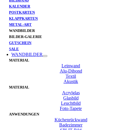
BILDBAND
KALENDER
POSTKARTEN
KLAPPKARTEN
METAL-ART
WANDBILDER
BILDER-GALERIE
GUTSCHEIN
SALE
WANDBILDER
MATERIAL
Leinwand
Alu-Dibond
Textil
Akustik
MATERIAL
Acrylglas
Glasbild
Leuchtbild
Foto-Tapete
ANWENDUNGEN
Küchenrückwand
Badezimmer