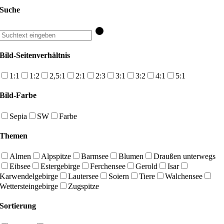
Suche
Bild-Seitenverhältnis
1:1
1:2
2,5:1
2:1
2:3
3:1
3:2
4:1
5:1
Bild-Farbe
Sepia
SW
Farbe
Themen
Almen
Alpspitze
Barmsee
Blumen
Draußen unterwegs
Eibsee
Estergebirge
Ferchensee
Gerold
Isar
Karwendelgebirge
Lautersee
Soiern
Tiere
Walchensee
Wettersteingebirge
Zugspitze
Sortierung