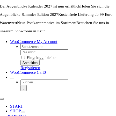
Zum
Der Augenblicke Kalender 2027 ist nun erhältlich
Holen Sie sich die
Inhalt
springen
Augenblicke-Sammler-Edition 2027
Kostenfreie Lieferung ab 99 Euro
Warenwert
Neue Postkartenmotive im Sortiment
Besuchen Sie uns in
unserem Showroom in Krün
WooCommerce My Account
Username:
Password:
Eingeloggt bleiben
Registrieren
WooCommerce Cart
0
Suche
nach:
Toggle
Navigation
START
SHOP