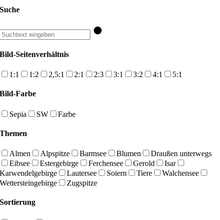
Suche
Bild-Seitenverhältnis
1:1
1:2
2,5:1
2:1
2:3
3:1
3:2
4:1
5:1
Bild-Farbe
Sepia
SW
Farbe
Themen
Almen
Alpspitze
Barmsee
Blumen
Draußen unterwegs
Eibsee
Estergebirge
Ferchensee
Gerold
Isar
Karwendelgebirge
Lautersee
Soiern
Tiere
Walchensee
Wettersteingebirge
Zugspitze
Sortierung