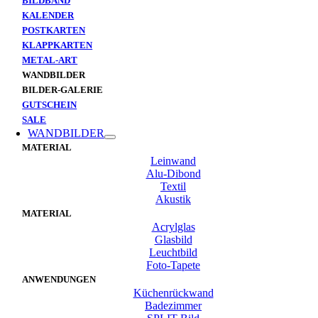
BILDBAND
KALENDER
POSTKARTEN
KLAPPKARTEN
METAL-ART
WANDBILDER
BILDER-GALERIE
GUTSCHEIN
SALE
WANDBILDER
MATERIAL
Leinwand
Alu-Dibond
Textil
Akustik
MATERIAL
Acrylglas
Glasbild
Leuchtbild
Foto-Tapete
ANWENDUNGEN
Küchenrückwand
Badezimmer