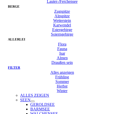
Lauter-/Ferchensee
BERGE
Zugspitze
Alpspitze
Wetterstein
Karwendel
Estergebirge
Soierngebirge
ALLERLEI
Flora
Fauna
Isar
Almen
Draußen sein
FILTER
Alles anzeigen
Frühling
Sommer
Herbst
Winter
ALLES ZEIGEN
SEEN
GEROLDSEE
BARMSEE
WALCHENSEE