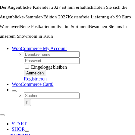
Zum
Der Augenblicke Kalender 2027 ist nun erhältlich
Holen Sie sich die
Inhalt
springen
Augenblicke-Sammler-Edition 2027
Kostenfreie Lieferung ab 99 Euro
Warenwert
Neue Postkartenmotive im Sortiment
Besuchen Sie uns in
unserem Showroom in Krün
WooCommerce My Account
Username:
Password:
Eingeloggt bleiben
Registrieren
WooCommerce Cart
0
Suche
nach:
Toggle
Navigation
START
SHOP