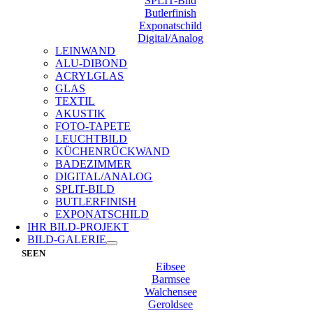
SPLIT-Bild
Butlerfinish
Exponatschild
Digital/Analog
LEINWAND
ALU-DIBOND
ACRYLGLAS
GLAS
TEXTIL
AKUSTIK
FOTO-TAPETE
LEUCHTBILD
KÜCHENRÜCKWAND
BADEZIMMER
DIGITAL/ANALOG
SPLIT-BILD
BUTLERFINISH
EXPONATSCHILD
IHR BILD-PROJEKT
BILD-GALERIE
SEEN
Eibsee
Barmsee
Walchensee
Geroldsee