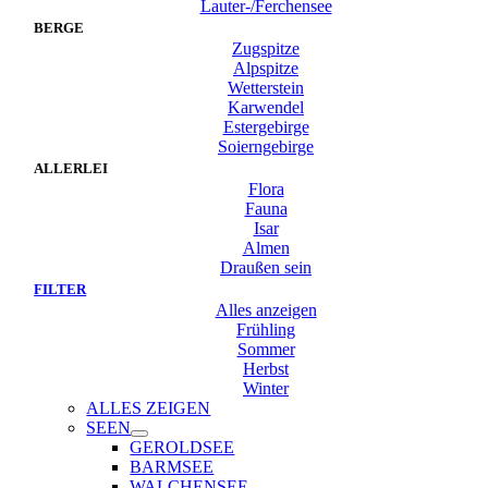
Lauter-/Ferchensee
BERGE
Zugspitze
Alpspitze
Wetterstein
Karwendel
Estergebirge
Soierngebirge
ALLERLEI
Flora
Fauna
Isar
Almen
Draußen sein
FILTER
Alles anzeigen
Frühling
Sommer
Herbst
Winter
ALLES ZEIGEN
SEEN
GEROLDSEE
BARMSEE
WALCHENSEE