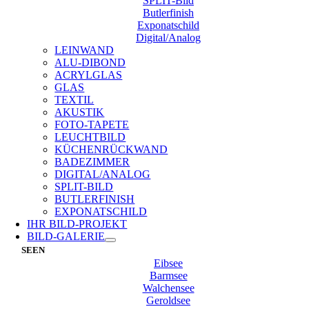
SPLIT-Bild
Butlerfinish
Exponatschild
Digital/Analog
LEINWAND
ALU-DIBOND
ACRYLGLAS
GLAS
TEXTIL
AKUSTIK
FOTO-TAPETE
LEUCHTBILD
KÜCHENRÜCKWAND
BADEZIMMER
DIGITAL/ANALOG
SPLIT-BILD
BUTLERFINISH
EXPONATSCHILD
IHR BILD-PROJEKT
BILD-GALERIE
SEEN
Eibsee
Barmsee
Walchensee
Geroldsee