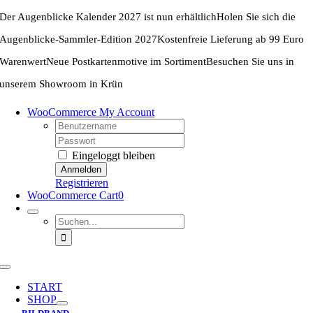
Zum
Der Augenblicke Kalender 2027 ist nun erhältlich
Holen Sie sich die
Inhalt
springen
Augenblicke-Sammler-Edition 2027
Kostenfreie Lieferung ab 99 Euro
Warenwert
Neue Postkartenmotive im Sortiment
Besuchen Sie uns in
unserem Showroom in Krün
WooCommerce My Account
Username:
Password:
Eingeloggt bleiben
Registrieren
WooCommerce Cart
0
Suche
nach:
Toggle
Navigation
START
SHOP