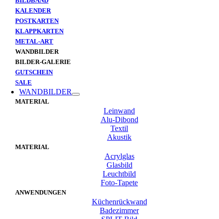
BILDBAND
KALENDER
POSTKARTEN
KLAPPKARTEN
METAL-ART
WANDBILDER
BILDER-GALERIE
GUTSCHEIN
SALE
WANDBILDER
MATERIAL
Leinwand
Alu-Dibond
Textil
Akustik
MATERIAL
Acrylglas
Glasbild
Leuchtbild
Foto-Tapete
ANWENDUNGEN
Küchenrückwand
Badezimmer