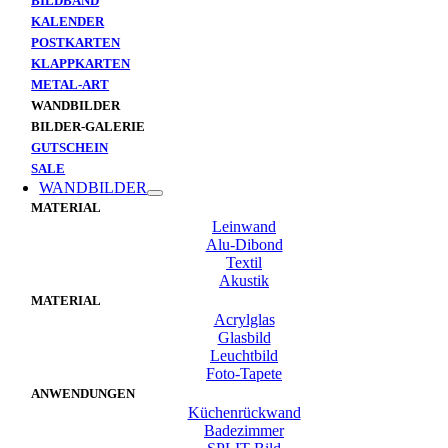
BILDBAND
KALENDER
POSTKARTEN
KLAPPKARTEN
METAL-ART
WANDBILDER
BILDER-GALERIE
GUTSCHEIN
SALE
WANDBILDER
MATERIAL
Leinwand
Alu-Dibond
Textil
Akustik
MATERIAL
Acrylglas
Glasbild
Leuchtbild
Foto-Tapete
ANWENDUNGEN
Küchenrückwand
Badezimmer