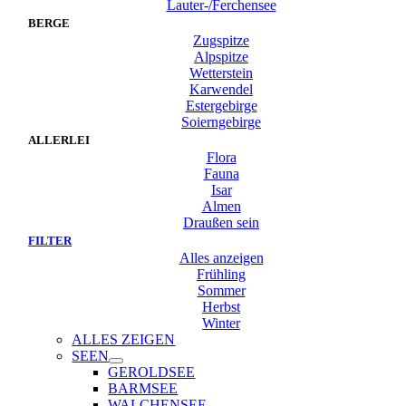
Lauter-/Ferchensee
BERGE
Zugspitze
Alpspitze
Wetterstein
Karwendel
Estergebirge
Soierngebirge
ALLERLEI
Flora
Fauna
Isar
Almen
Draußen sein
FILTER
Alles anzeigen
Frühling
Sommer
Herbst
Winter
ALLES ZEIGEN
SEEN
GEROLDSEE
BARMSEE
WALCHENSEE