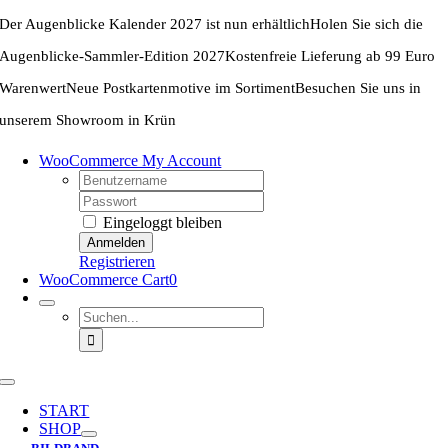
Zum
Der Augenblicke Kalender 2027 ist nun erhältlich
Holen Sie sich die
Inhalt
springen
Augenblicke-Sammler-Edition 2027
Kostenfreie Lieferung ab 99 Euro
Warenwert
Neue Postkartenmotive im Sortiment
Besuchen Sie uns in
unserem Showroom in Krün
WooCommerce My Account
Username:
Password:
Eingeloggt bleiben
Registrieren
WooCommerce Cart
0
Suche
nach:
Toggle
Navigation
START
SHOP