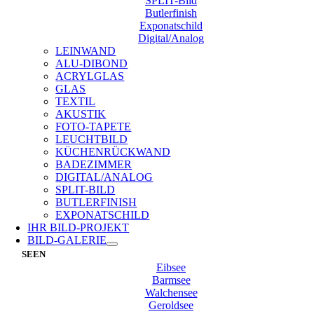
SPLIT-Bild
Butlerfinish
Exponatschild
Digital/Analog
LEINWAND
ALU-DIBOND
ACRYLGLAS
GLAS
TEXTIL
AKUSTIK
FOTO-TAPETE
LEUCHTBILD
KÜCHENRÜCKWAND
BADEZIMMER
DIGITAL/ANALOG
SPLIT-BILD
BUTLERFINISH
EXPONATSCHILD
IHR BILD-PROJEKT
BILD-GALERIE
SEEN
Eibsee
Barmsee
Walchensee
Geroldsee