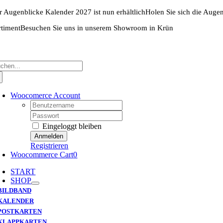
Zum
r Augenblicke Kalender 2027 ist nun erhältlich
Holen Sie sich die Auge
Inhalt
springen
rtiment
Besuchen Sie uns in unserem Showroom in Krün
che
ch:
Woocomerce Account
Username:
Password:
Eingeloggt bleiben
Registrieren
Woocommerce Cart
0
START
SHOP
BILDBAND
KALENDER
POSTKARTEN
KLAPPKARTEN