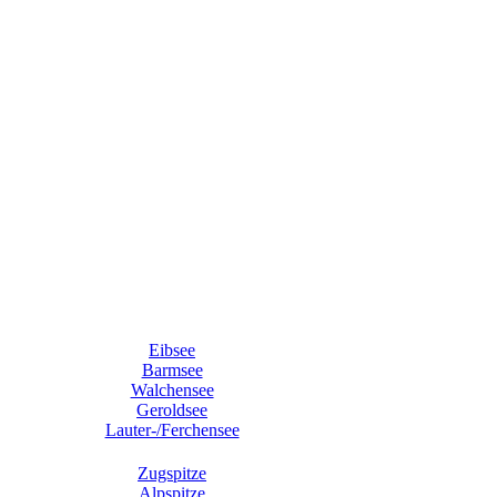
Eibsee
Barmsee
Walchensee
Geroldsee
Lauter-/Ferchensee
Zugspitze
Alpspitze