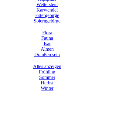
Wetterstein
Karwendel
Estergebirge
Soierngebirge
Flora
Fauna
Isar
Almen
Draußen sein
Alles anzeigen
Frühling
Sommer
Herbst
Winter