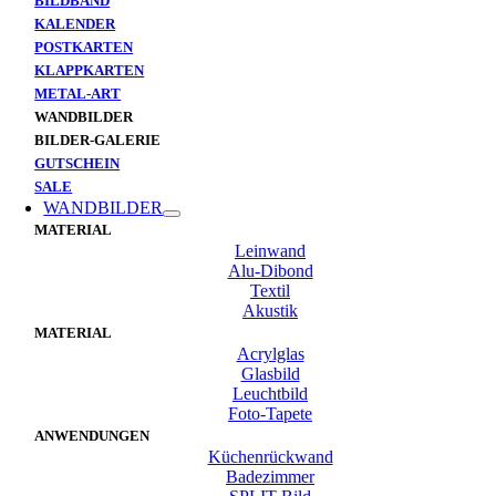
BILDBAND
KALENDER
POSTKARTEN
KLAPPKARTEN
METAL-ART
WANDBILDER
BILDER-GALERIE
GUTSCHEIN
SALE
WANDBILDER
MATERIAL
Leinwand
Alu-Dibond
Textil
Akustik
MATERIAL
Acrylglas
Glasbild
Leuchtbild
Foto-Tapete
ANWENDUNGEN
Küchenrückwand
Badezimmer