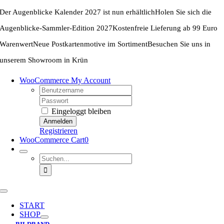
Zum
Der Augenblicke Kalender 2027 ist nun erhältlich
Holen Sie sich die
Inhalt
springen
Augenblicke-Sammler-Edition 2027
Kostenfreie Lieferung ab 99 Euro
Warenwert
Neue Postkartenmotive im Sortiment
Besuchen Sie uns in
unserem Showroom in Krün
WooCommerce My Account
Username:
Password:
Eingeloggt bleiben
Registrieren
WooCommerce Cart
0
Suche
nach:
Toggle
Navigation
START
SHOP