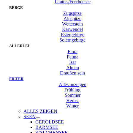
Lauter-/Ferchensee
BERGE
Zugspitze
Alpspitze
Wetterstein
Karwendel
Estergebirge
Soierngebirge
ALLERLEI
Flora
Fauna
Isar
Almen
Draußen sein
FILTER
Alles anzeigen
Frühling
Sommer
Herbst
Winter
ALLES ZEIGEN
SEEN
GEROLDSEE
BARMSEE
WALCHENSEE