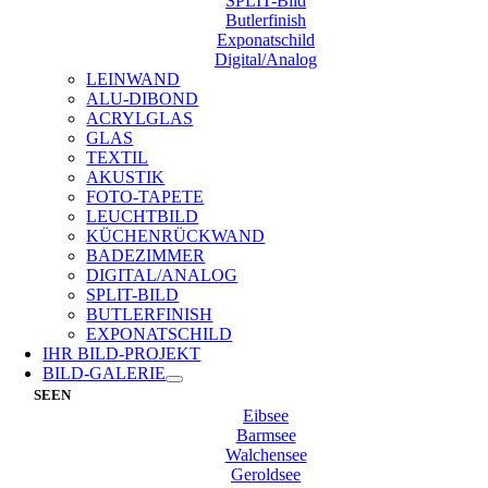
SPLIT-Bild
Butlerfinish
Exponatschild
Digital/Analog
LEINWAND
ALU-DIBOND
ACRYLGLAS
GLAS
TEXTIL
AKUSTIK
FOTO-TAPETE
LEUCHTBILD
KÜCHENRÜCKWAND
BADEZIMMER
DIGITAL/ANALOG
SPLIT-BILD
BUTLERFINISH
EXPONATSCHILD
IHR BILD-PROJEKT
BILD-GALERIE
SEEN
Eibsee
Barmsee
Walchensee
Geroldsee