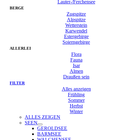
Lauter-/Ferchensee
BERGE
Zugspitze
Alpspitze
Wetterstein
Karwendel
Estergebirge
Soierngebirge
ALLERLEI
Flora
Fauna
Isar
Almen
Draußen sein
FILTER
Alles anzeigen
Frühling
Sommer
Herbst
Winter
ALLES ZEIGEN
SEEN
GEROLDSEE
BARMSEE
WALCHENSEE