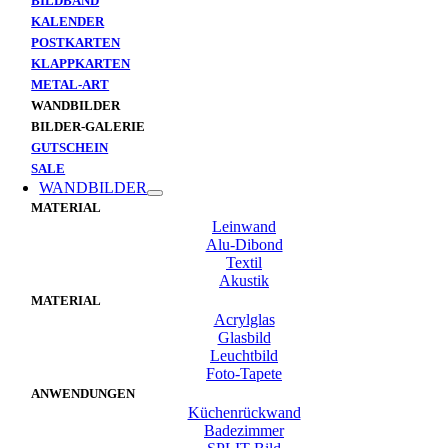
BILDBAND
KALENDER
POSTKARTEN
KLAPPKARTEN
METAL-ART
WANDBILDER
BILDER-GALERIE
GUTSCHEIN
SALE
WANDBILDER
MATERIAL
Leinwand
Alu-Dibond
Textil
Akustik
MATERIAL
Acrylglas
Glasbild
Leuchtbild
Foto-Tapete
ANWENDUNGEN
Küchenrückwand
Badezimmer