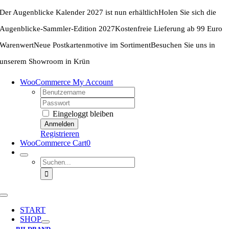
Zum
Der Augenblicke Kalender 2027 ist nun erhältlich
Holen Sie sich die
Inhalt
springen
Augenblicke-Sammler-Edition 2027
Kostenfreie Lieferung ab 99 Euro
Warenwert
Neue Postkartenmotive im Sortiment
Besuchen Sie uns in
unserem Showroom in Krün
WooCommerce My Account
Username:
Password:
Eingeloggt bleiben
Registrieren
WooCommerce Cart
0
Suche
nach:
Toggle
Navigation
START
SHOP