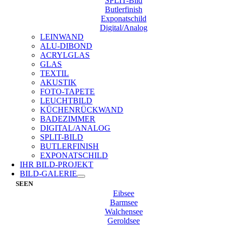
SPLIT-Bild
Butlerfinish
Exponatschild
Digital/Analog
LEINWAND
ALU-DIBOND
ACRYLGLAS
GLAS
TEXTIL
AKUSTIK
FOTO-TAPETE
LEUCHTBILD
KÜCHENRÜCKWAND
BADEZIMMER
DIGITAL/ANALOG
SPLIT-BILD
BUTLERFINISH
EXPONATSCHILD
IHR BILD-PROJEKT
BILD-GALERIE
SEEN
Eibsee
Barmsee
Walchensee
Geroldsee