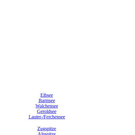
Eibsee
Barmsee
Walchensee
Geroldsee
Lauter-/Ferchensee
Zugspitze
Alpspitze