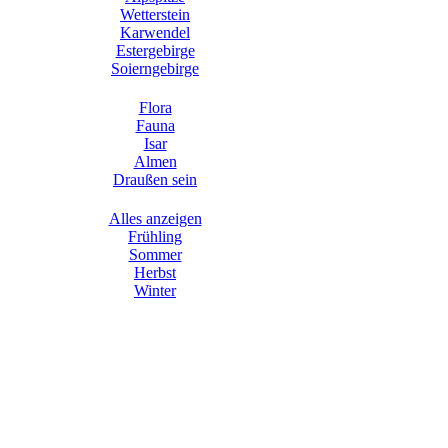
Wetterstein
Karwendel
Estergebirge
Soierngebirge
Flora
Fauna
Isar
Almen
Draußen sein
Alles anzeigen
Frühling
Sommer
Herbst
Winter