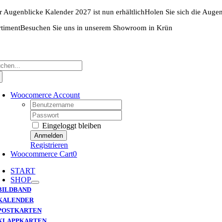
Zum
r Augenblicke Kalender 2027 ist nun erhältlich
Holen Sie sich die Auge
Inhalt
springen
rtiment
Besuchen Sie uns in unserem Showroom in Krün
che
ch:
Woocomerce Account
Username:
Password:
Eingeloggt bleiben
Registrieren
Woocommerce Cart
0
START
SHOP
BILDBAND
KALENDER
POSTKARTEN
KLAPPKARTEN