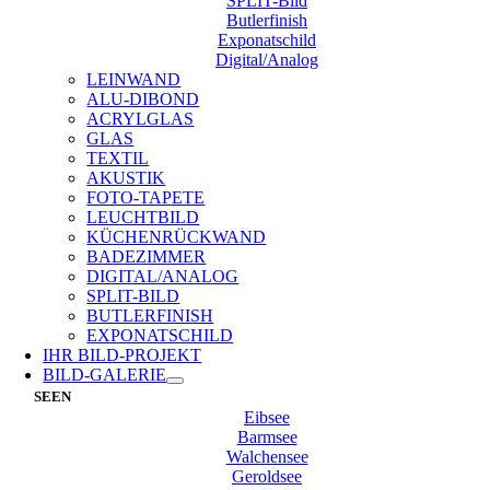
SPLIT-Bild
Butlerfinish
Exponatschild
Digital/Analog
LEINWAND
ALU-DIBOND
ACRYLGLAS
GLAS
TEXTIL
AKUSTIK
FOTO-TAPETE
LEUCHTBILD
KÜCHENRÜCKWAND
BADEZIMMER
DIGITAL/ANALOG
SPLIT-BILD
BUTLERFINISH
EXPONATSCHILD
IHR BILD-PROJEKT
BILD-GALERIE
SEEN
Eibsee
Barmsee
Walchensee
Geroldsee