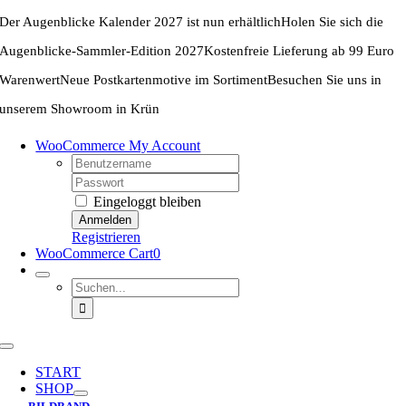
Zum
Der Augenblicke Kalender 2027 ist nun erhältlich
Holen Sie sich die
Inhalt
springen
Augenblicke-Sammler-Edition 2027
Kostenfreie Lieferung ab 99 Euro
Warenwert
Neue Postkartenmotive im Sortiment
Besuchen Sie uns in
unserem Showroom in Krün
WooCommerce My Account
Username:
Password:
Eingeloggt bleiben
Registrieren
WooCommerce Cart
0
Suche
nach:
Toggle
Navigation
START
SHOP