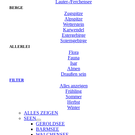
Lauter-/Ferchensee
BERGE
Zugspitze
Alpspitze
Wetterstein
Karwendel
Estergebirge
Soierngebirge
ALLERLEI
Flora
Fauna
Isar
Almen
Draußen sein
FILTER
Alles anzeigen
Frühling
Sommer
Herbst
Winter
ALLES ZEIGEN
SEEN
GEROLDSEE
BARMSEE
WALCHENSEE