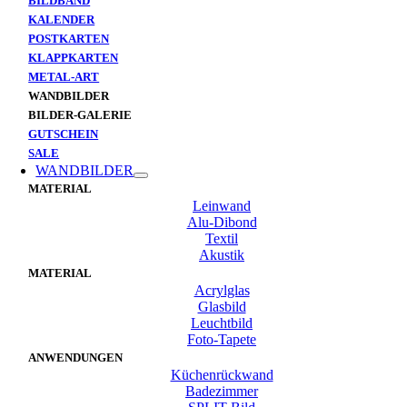
BILDBAND
KALENDER
POSTKARTEN
KLAPPKARTEN
METAL-ART
WANDBILDER
BILDER-GALERIE
GUTSCHEIN
SALE
WANDBILDER
MATERIAL
Leinwand
Alu-Dibond
Textil
Akustik
MATERIAL
Acrylglas
Glasbild
Leuchtbild
Foto-Tapete
ANWENDUNGEN
Küchenrückwand
Badezimmer