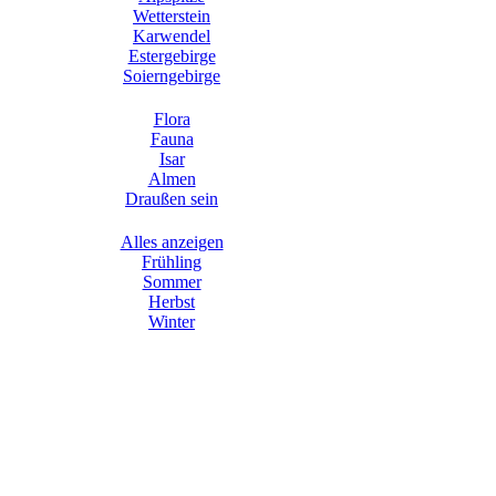
Wetterstein
Karwendel
Estergebirge
Soierngebirge
Flora
Fauna
Isar
Almen
Draußen sein
Alles anzeigen
Frühling
Sommer
Herbst
Winter