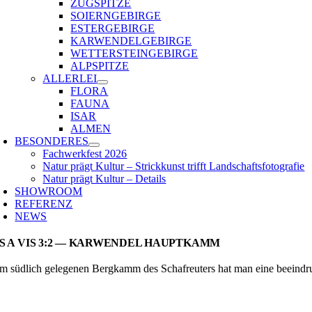
ZUGSPITZE
SOIERNGEBIRGE
ESTERGEBIRGE
KARWENDELGEBIRGE
WETTERSTEINGEBIRGE
ALPSPITZE
ALLERLEI
FLORA
FAUNA
ISAR
ALMEN
BESONDERES
Fachwerkfest 2026
Natur prägt Kultur – Strickkunst trifft Landschaftsfotografie
Natur prägt Kultur – Details
SHOWROOM
REFERENZ
NEWS
IS A VIS 3:2 — KARWENDEL HAUPTKAMM
m südlich gelegenen Bergkamm des Schafreuters hat man eine beein