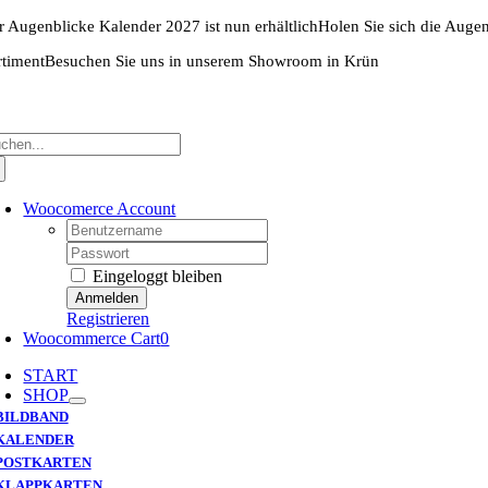
Zum
r Augenblicke Kalender 2027 ist nun erhältlich
Holen Sie sich die Auge
Inhalt
springen
rtiment
Besuchen Sie uns in unserem Showroom in Krün
che
ch:
Woocomerce Account
Username:
Password:
Eingeloggt bleiben
Registrieren
Woocommerce Cart
0
START
SHOP
BILDBAND
KALENDER
POSTKARTEN
KLAPPKARTEN