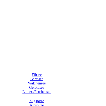
Eibsee
Barmsee
Walchensee
Geroldsee
Lauter-/Ferchensee
Zugspitze
Alpspitze