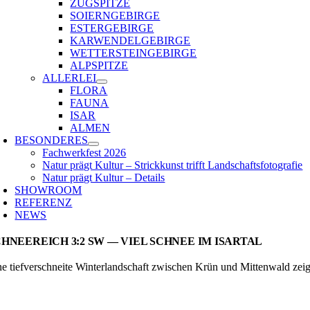
ZUGSPITZE
SOIERNGEBIRGE
ESTERGEBIRGE
KARWENDELGEBIRGE
WETTERSTEINGEBIRGE
ALPSPITZE
ALLERLEI
FLORA
FAUNA
ISAR
ALMEN
BESONDERES
Fachwerkfest 2026
Natur prägt Kultur – Strickkunst trifft Landschaftsfotografie
Natur prägt Kultur – Details
SHOWROOM
REFERENZ
NEWS
HNEEREICH 3:2 SW — VIEL SCHNEE IM ISARTAL
ne tiefverschneite Winterlandschaft zwischen Krün und Mittenwald zei