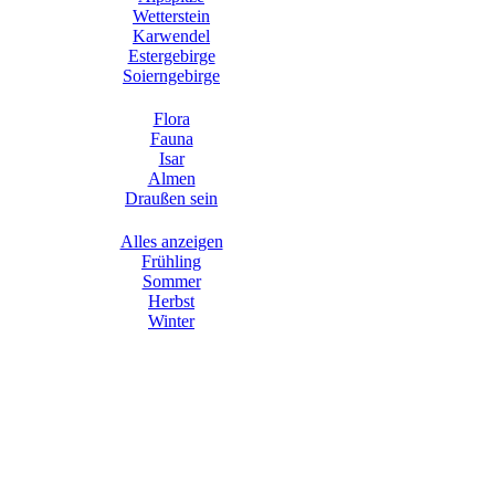
Wetterstein
Karwendel
Estergebirge
Soierngebirge
Flora
Fauna
Isar
Almen
Draußen sein
Alles anzeigen
Frühling
Sommer
Herbst
Winter