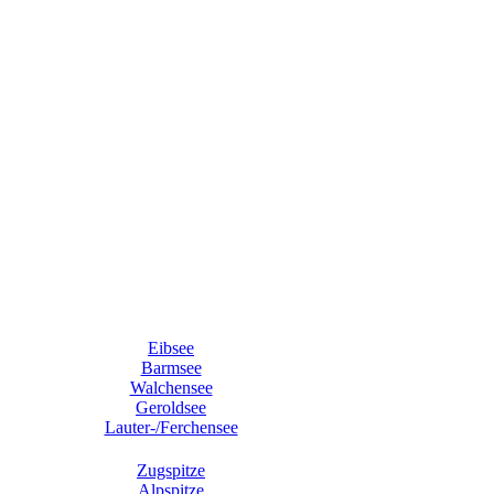
Eibsee
Barmsee
Walchensee
Geroldsee
Lauter-/Ferchensee
Zugspitze
Alpspitze