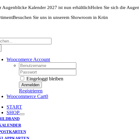
Zum
r Augenblicke Kalender 2027 ist nun erhältlich
Holen Sie sich die Auge
Inhalt
springen
rtiment
Besuchen Sie uns in unserem Showroom in Krün
che
ch:
Woocomerce Account
Username:
Password:
Eingeloggt bleiben
Registrieren
Woocommerce Cart
0
START
SHOP
BILDBAND
KALENDER
POSTKARTEN
KLAPPKARTEN