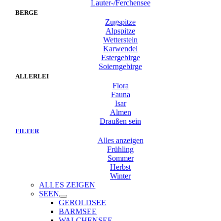
Lauter-/Ferchensee
BERGE
Zugspitze
Alpspitze
Wetterstein
Karwendel
Estergebirge
Soierngebirge
ALLERLEI
Flora
Fauna
Isar
Almen
Draußen sein
FILTER
Alles anzeigen
Frühling
Sommer
Herbst
Winter
ALLES ZEIGEN
SEEN
GEROLDSEE
BARMSEE
WALCHENSEE