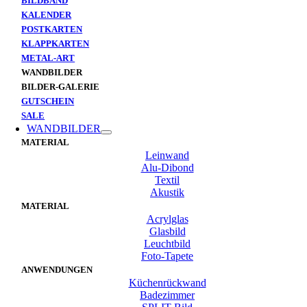
BILDBAND
KALENDER
POSTKARTEN
KLAPPKARTEN
METAL-ART
WANDBILDER
BILDER-GALERIE
GUTSCHEIN
SALE
WANDBILDER
MATERIAL
Leinwand
Alu-Dibond
Textil
Akustik
MATERIAL
Acrylglas
Glasbild
Leuchtbild
Foto-Tapete
ANWENDUNGEN
Küchenrückwand
Badezimmer