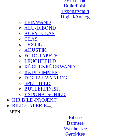
SPLIT-Bild
Butlerfinish
Exponatschild
Digital/Analog
LEINWAND
ALU-DIBOND
ACRYLGLAS
GLAS
TEXTIL
AKUSTIK
FOTO-TAPETE
LEUCHTBILD
KÜCHENRÜCKWAND
BADEZIMMER
DIGITAL/ANALOG
SPLIT-BILD
BUTLERFINISH
EXPONATSCHILD
IHR BILD-PROJEKT
BILD-GALERIE
SEEN
Eibsee
Barmsee
Walchensee
Geroldsee