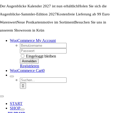
Zum
Der Augenblicke Kalender 2027 ist nun erhältlich
Holen Sie sich die
Inhalt
springen
Augenblicke-Sammler-Edition 2027
Kostenfreie Lieferung ab 99 Euro
Warenwert
Neue Postkartenmotive im Sortiment
Besuchen Sie uns in
unserem Showroom in Krün
WooCommerce My Account
Username:
Password:
Eingeloggt bleiben
Registrieren
WooCommerce Cart
0
Suche
nach:
Toggle
Navigation
START
SHOP