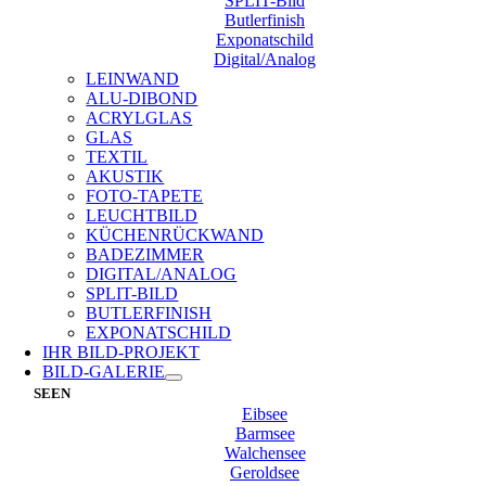
SPLIT-Bild
Butlerfinish
Exponatschild
Digital/Analog
LEINWAND
ALU-DIBOND
ACRYLGLAS
GLAS
TEXTIL
AKUSTIK
FOTO-TAPETE
LEUCHTBILD
KÜCHENRÜCKWAND
BADEZIMMER
DIGITAL/ANALOG
SPLIT-BILD
BUTLERFINISH
EXPONATSCHILD
IHR BILD-PROJEKT
BILD-GALERIE
SEEN
Eibsee
Barmsee
Walchensee
Geroldsee