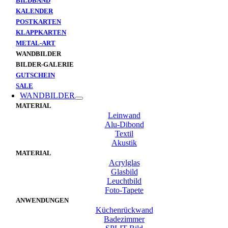
BILDBAND
KALENDER
POSTKARTEN
KLAPPKARTEN
METAL-ART
WANDBILDER
BILDER-GALERIE
GUTSCHEIN
SALE
WANDBILDER
MATERIAL
Leinwand
Alu-Dibond
Textil
Akustik
MATERIAL
Acrylglas
Glasbild
Leuchtbild
Foto-Tapete
ANWENDUNGEN
Küchenrückwand
Badezimmer