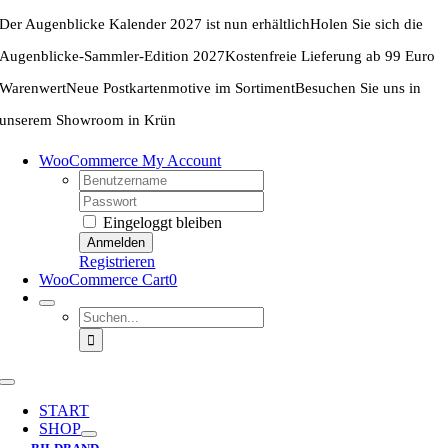
Zum
Der Augenblicke Kalender 2027 ist nun erhältlich
Holen Sie sich die
Inhalt
springen
Augenblicke-Sammler-Edition 2027
Kostenfreie Lieferung ab 99 Euro
Warenwert
Neue Postkartenmotive im Sortiment
Besuchen Sie uns in
unserem Showroom in Krün
WooCommerce My Account
Username:
Password:
Eingeloggt bleiben
Registrieren
WooCommerce Cart
0
Suche
nach:
Toggle
Navigation
START
SHOP