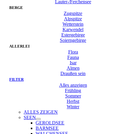
Lauter-/Ferchensee
BERGE
Zugspitze
Alpspitze
Wetterstein
Karwendel
Estergebirge
Soierngebirge
ALLERLEI
Flora
Fauna
Isar
Almen
Draußen sein
FILTER
Alles anzeigen
Frühling
Sommer
Herbst
Winter
ALLES ZEIGEN
SEEN
GEROLDSEE
BARMSEE
WALCHENSEE