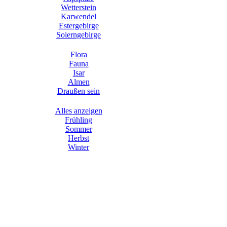
Wetterstein
Karwendel
Estergebirge
Soierngebirge
Flora
Fauna
Isar
Almen
Draußen sein
Alles anzeigen
Frühling
Sommer
Herbst
Winter