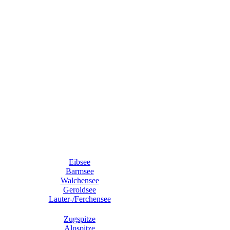
Eibsee
Barmsee
Walchensee
Geroldsee
Lauter-/Ferchensee
Zugspitze
Alpspitze