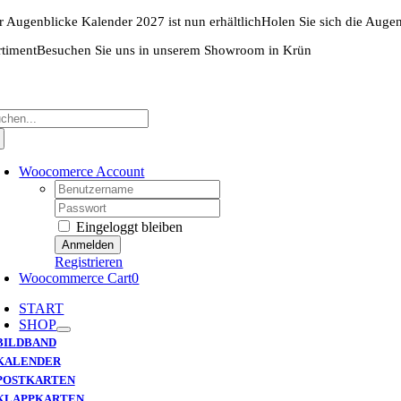
Zum
r Augenblicke Kalender 2027 ist nun erhältlich
Holen Sie sich die Auge
Inhalt
springen
rtiment
Besuchen Sie uns in unserem Showroom in Krün
che
ch:
Woocomerce Account
Username:
Password:
Eingeloggt bleiben
Registrieren
Woocommerce Cart
0
START
SHOP
BILDBAND
KALENDER
POSTKARTEN
KLAPPKARTEN