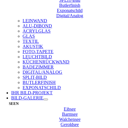
SPLIT-Bild
Butlerfinish
Exponatschild
Digital/Analog
LEINWAND
ALU-DIBOND
ACRYLGLAS
GLAS
TEXTIL
AKUSTIK
FOTO-TAPETE
LEUCHTBILD
KÜCHENRÜCKWAND
BADEZIMMER
DIGITAL/ANALOG
SPLIT-BILD
BUTLERFINISH
EXPONATSCHILD
IHR BILD-PROJEKT
BILD-GALERIE
SEEN
Eibsee
Barmsee
Walchensee
Geroldsee