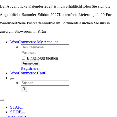
Zum
Der Augenblicke Kalender 2027 ist nun erhältlich
Holen Sie sich die
Inhalt
springen
Augenblicke-Sammler-Edition 2027
Kostenfreie Lieferung ab 99 Euro
Warenwert
Neue Postkartenmotive im Sortiment
Besuchen Sie uns in
unserem Showroom in Krün
WooCommerce My Account
Username:
Password:
Eingeloggt bleiben
Registrieren
WooCommerce Cart
0
Suche
nach:
Toggle
Navigation
START
SHOP