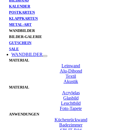
BILDBAND
KALENDER
POSTKARTEN
KLAPPKARTEN
METAL-ART
WANDBILDER
BILDER-GALERIE
GUTSCHEIN
SALE
WANDBILDER
MATERIAL
Leinwand
Alu-Dibond
Textil
Akustik
MATERIAL
Acrylglas
Glasbild
Leuchtbild
Foto-Tapete
ANWENDUNGEN
Küchenrückwand
Badezimmer