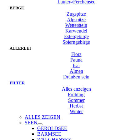
Lauter-/Ferchensee
BERGE
Zugspitze
Alpspitze
Wetterstein
Karwendel
Estergebirge
Soierngebirge
ALLERLEI
Flora
Fauna
Isar
Almen
Draußen sein
FILTER
Alles anzeigen
Frühling
Sommer
Herbst
Winter
ALLES ZEIGEN
SEEN
GEROLDSEE
BARMSEE
WALCHENSEE