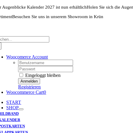
Zum
r Augenblicke Kalender 2027 ist nun erhältlich
Holen Sie sich die Auge
Inhalt
springen
rtiment
Besuchen Sie uns in unserem Showroom in Krün
che
ch:
Woocomerce Account
Username:
Password:
Eingeloggt bleiben
Registrieren
Woocommerce Cart
0
START
SHOP
BILDBAND
KALENDER
POSTKARTEN
KLAPPKARTEN