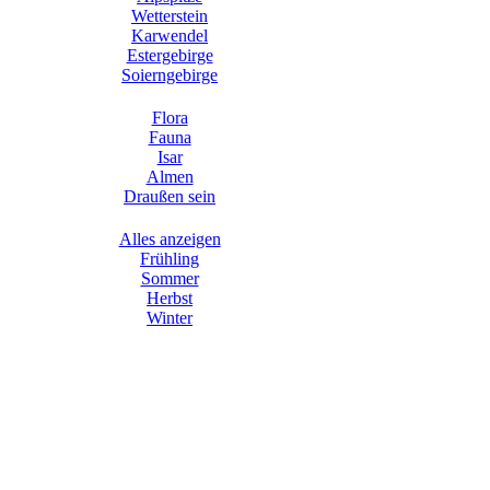
Wetterstein
Karwendel
Estergebirge
Soierngebirge
Flora
Fauna
Isar
Almen
Draußen sein
Alles anzeigen
Frühling
Sommer
Herbst
Winter