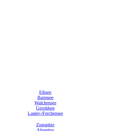
Eibsee
Barmsee
Walchensee
Geroldsee
Lauter-/Ferchensee
Zugspitze
Alpspitze