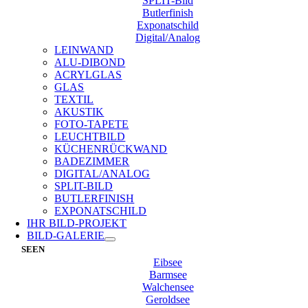
SPLIT-Bild
Butlerfinish
Exponatschild
Digital/Analog
LEINWAND
ALU-DIBOND
ACRYLGLAS
GLAS
TEXTIL
AKUSTIK
FOTO-TAPETE
LEUCHTBILD
KÜCHENRÜCKWAND
BADEZIMMER
DIGITAL/ANALOG
SPLIT-BILD
BUTLERFINISH
EXPONATSCHILD
IHR BILD-PROJEKT
BILD-GALERIE
SEEN
Eibsee
Barmsee
Walchensee
Geroldsee