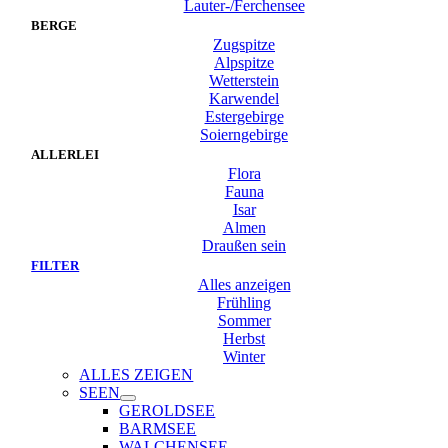
Lauter-/Ferchensee
BERGE
Zugspitze
Alpspitze
Wetterstein
Karwendel
Estergebirge
Soierngebirge
ALLERLEI
Flora
Fauna
Isar
Almen
Draußen sein
FILTER
Alles anzeigen
Frühling
Sommer
Herbst
Winter
ALLES ZEIGEN
SEEN
GEROLDSEE
BARMSEE
WALCHENSEE