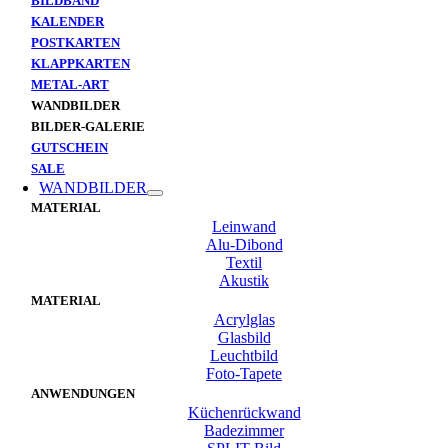
BILDBAND
KALENDER
POSTKARTEN
KLAPPKARTEN
METAL-ART
WANDBILDER
BILDER-GALERIE
GUTSCHEIN
SALE
WANDBILDER
MATERIAL
Leinwand
Alu-Dibond
Textil
Akustik
MATERIAL
Acrylglas
Glasbild
Leuchtbild
Foto-Tapete
ANWENDUNGEN
Küchenrückwand
Badezimmer