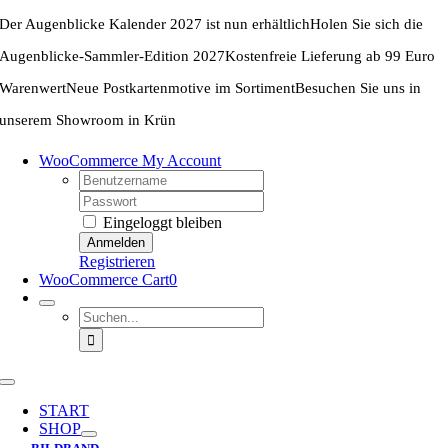
Zum
Der Augenblicke Kalender 2027 ist nun erhältlich
Holen Sie sich die
Inhalt
springen
Augenblicke-Sammler-Edition 2027
Kostenfreie Lieferung ab 99 Euro
Warenwert
Neue Postkartenmotive im Sortiment
Besuchen Sie uns in
unserem Showroom in Krün
WooCommerce My Account
Username:
Password:
Eingeloggt bleiben
Registrieren
WooCommerce Cart
0
Suche
nach:
Toggle
Navigation
START
SHOP